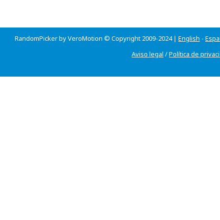
RandomPicker by VeroMotion © Copyright 2009-2024 |
English
-
Espa
Aviso legal
/
Política de privac