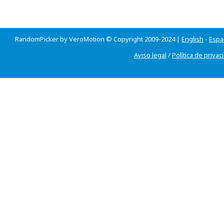
RandomPicker by VeroMotion © Copyright 2009-2024 |
English
-
Espa
Aviso legal
/
Política de privac