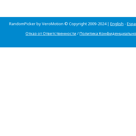
RandomPicker by VeroMotion © Copyright 2009-2024 |
English
-
Espa
Отказ от Ответственности
/
Политика Конфиденциально