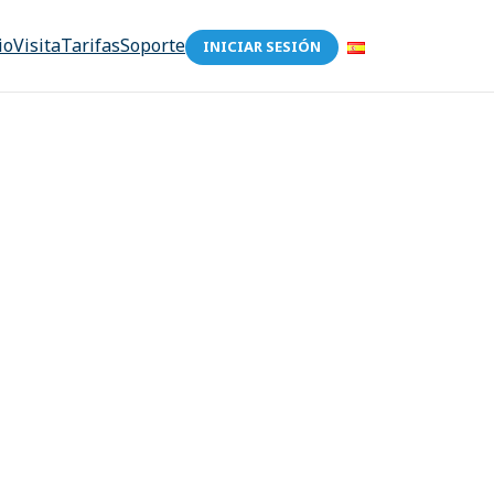
io
Visita
Tarifas
Soporte
INICIAR SESIÓN