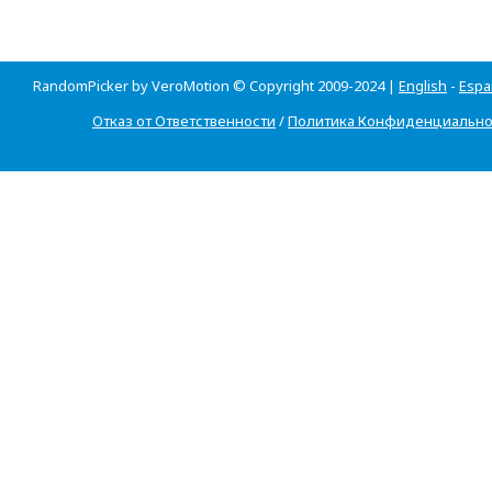
RandomPicker by VeroMotion © Copyright 2009-2024 |
English
-
Espa
Отказ от Ответственности
/
Политика Конфиденциально