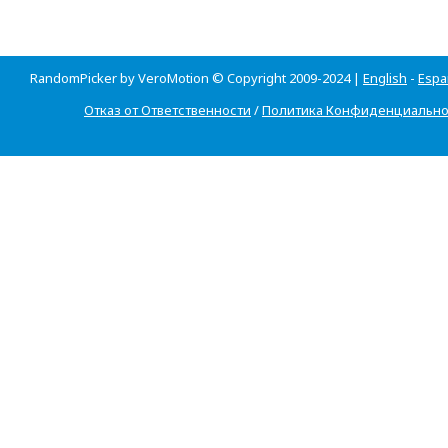
RandomPicker by VeroMotion © Copyright 2009-2024 |
English
-
Espa
Отказ от Ответственности
/
Политика Конфиденциально