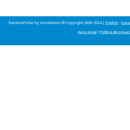
RandomPicker by VeroMotion © Copyright 2009-2024 |
English
-
Espa
Aviso legal
/
Política de privac