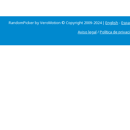
RandomPicker by VeroMotion © Copyright 2009-2024 |
English
-
Espa
Aviso legal
/
Política de privac