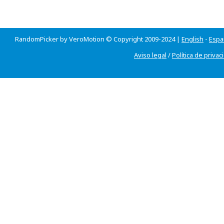
RandomPicker by VeroMotion © Copyright 2009-2024 |
English
-
Espa
Aviso legal
/
Política de privac