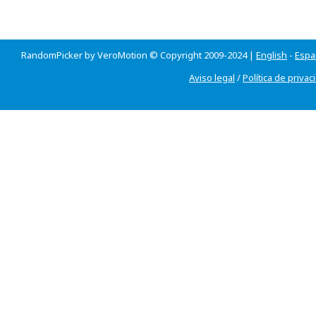
RandomPicker by VeroMotion © Copyright 2009-2024 |
English
-
Espa
Aviso legal
/
Política de privac