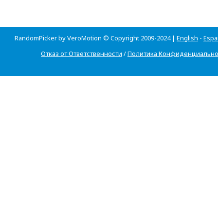
RandomPicker by VeroMotion © Copyright 2009-2024 |
English
-
Espa
Отказ от Ответственности
/
Политика Конфиденциально