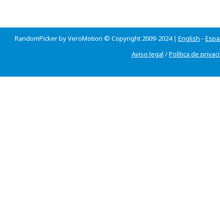
RandomPicker by VeroMotion © Copyright 2009-2024 |
English
-
Espa
Aviso legal
/
Política de privac