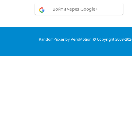
Войти через Google+
RandomPicker by VeroMotion © Copyright 2009-202