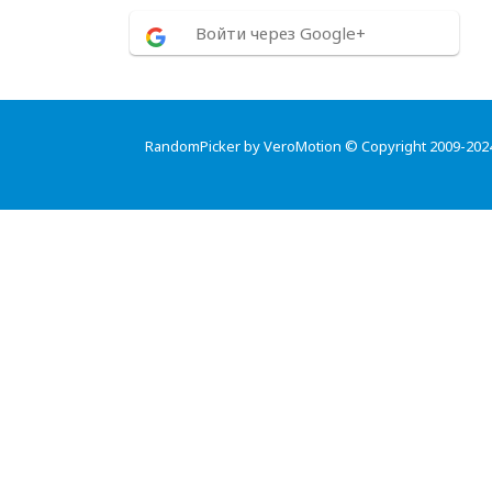
Войти через Google+
RandomPicker by VeroMotion © Copyright 2009-202