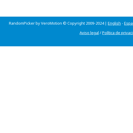
RandomPicker by VeroMotion © Copyright 2009-2024 |
English
-
Espa
Aviso legal
/
Política de privac