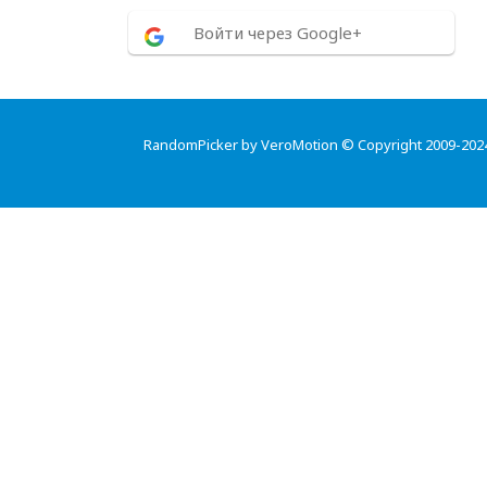
Войти через Google+
RandomPicker by VeroMotion © Copyright 2009-202