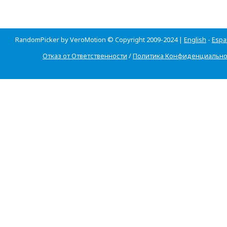
RandomPicker by VeroMotion © Copyright 2009-2024 |
English
-
Espa
Отказ от Ответственности
/
Политика Конфиденциально