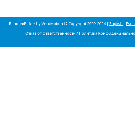
RandomPicker by VeroMotion © Copyright 2009-2024 |
English
-
Espa
Отказ от Ответственности
/
Политика Конфиденциально