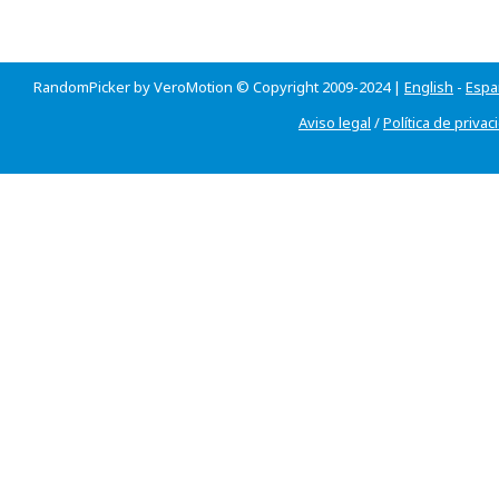
RandomPicker by VeroMotion © Copyright 2009-2024 |
English
-
Espa
Aviso legal
/
Política de privac