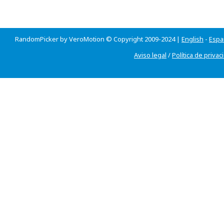
RandomPicker by VeroMotion © Copyright 2009-2024 |
English
-
Espa
Aviso legal
/
Política de privac