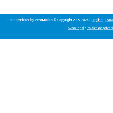
RandomPicker by VeroMotion © Copyright 2009-2024 |
English
-
Espa
Aviso legal
/
Política de privac