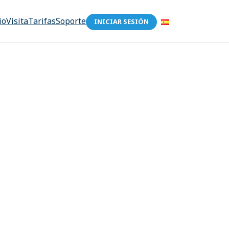
io
Visita
Tarifas
Soporte
INICIAR SESIÓN