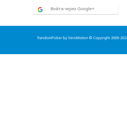
Войти через Google+
RandomPicker by VeroMotion © Copyright 2009-202