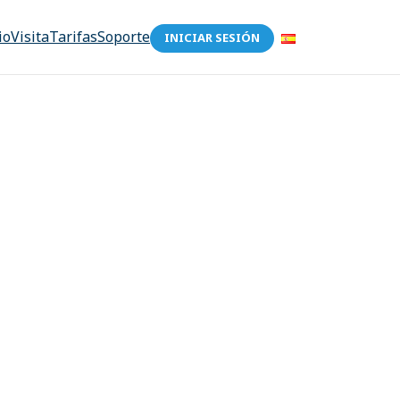
io
Visita
Tarifas
Soporte
INICIAR SESIÓN