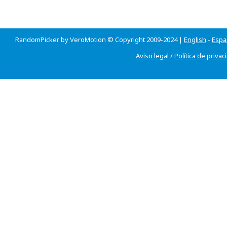
RandomPicker by VeroMotion © Copyright 2009-2024 |
English
-
Espa
Aviso legal
/
Política de privac