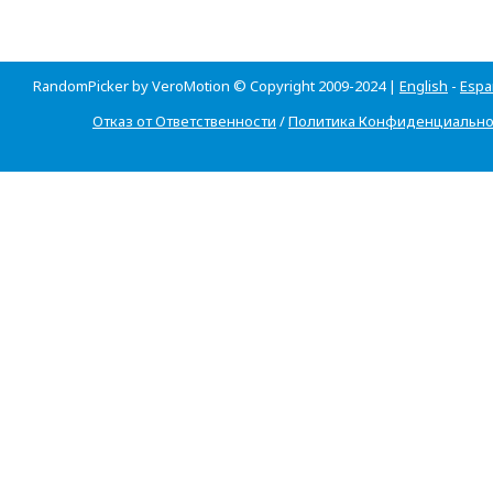
RandomPicker by VeroMotion © Copyright 2009-2024 |
English
-
Espa
Отказ от Ответственности
/
Политика Конфиденциально