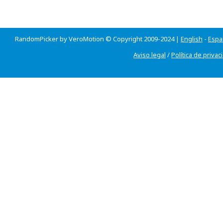
RandomPicker by VeroMotion © Copyright 2009-2024 |
English
-
Espa
Aviso legal
/
Política de privac