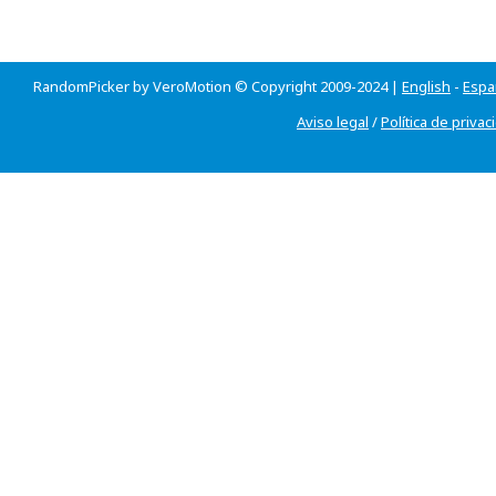
RandomPicker by VeroMotion © Copyright 2009-2024 |
English
-
Espa
Aviso legal
/
Política de privac