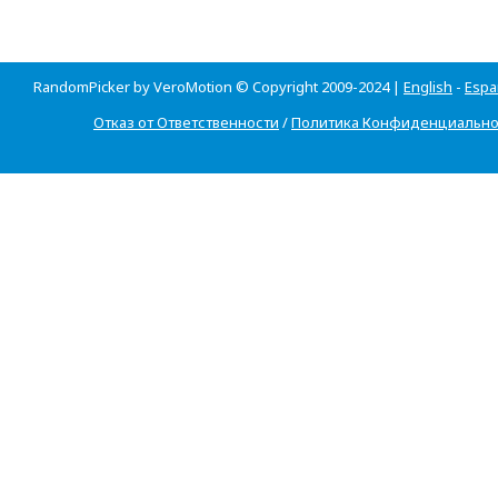
RandomPicker by VeroMotion © Copyright 2009-2024 |
English
-
Espa
Отказ от Ответственности
/
Политика Конфиденциально