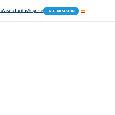
io
Visita
Tarifas
Soporte
INICIAR SESIÓN