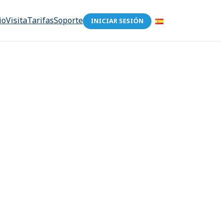
io
Visita
Tarifas
Soporte
INICIAR SESIÓN