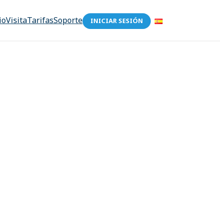
io
Visita
Tarifas
Soporte
INICIAR SESIÓN