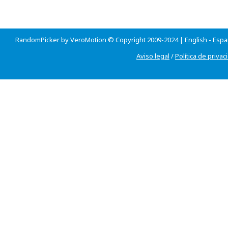
RandomPicker by VeroMotion © Copyright 2009-2024 |
English
-
Espa
Aviso legal
/
Política de privac