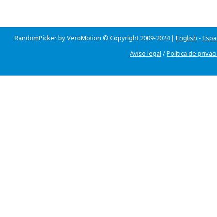
RandomPicker by VeroMotion © Copyright 2009-2024 |
English
-
Espa
Aviso legal
/
Política de privac