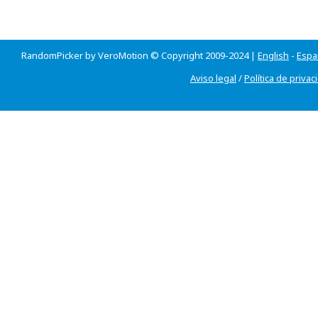
RandomPicker by VeroMotion © Copyright 2009-2024 |
English
-
Espa
Aviso legal
/
Política de privac