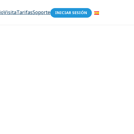
io
Visita
Tarifas
Soporte
INICIAR SESIÓN