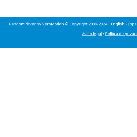
RandomPicker by VeroMotion © Copyright 2009-2024 |
English
-
Espa
Aviso legal
/
Política de privac