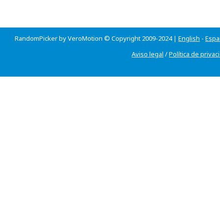
RandomPicker by VeroMotion © Copyright 2009-2024 |
English
-
Espa
Aviso legal
/
Política de privac