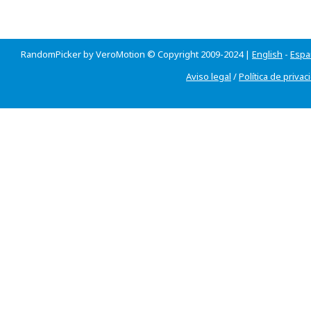
RandomPicker by VeroMotion © Copyright 2009-2024 |
English
-
Espa
Aviso legal
/
Política de privac