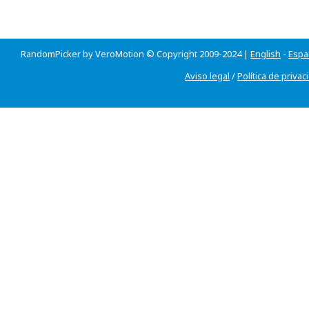
RandomPicker by VeroMotion © Copyright 2009-2024 |
English
-
Espa
Aviso legal
/
Política de privac