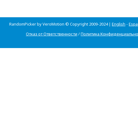
RandomPicker by VeroMotion © Copyright 2009-2024 |
English
-
Espa
Отказ от Ответственности
/
Политика Конфиденциально