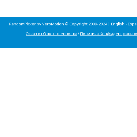
RandomPicker by VeroMotion © Copyright 2009-2024 |
English
-
Espa
Отказ от Ответственности
/
Политика Конфиденциально