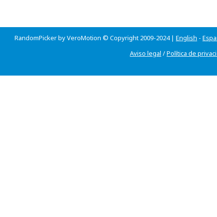
RandomPicker by VeroMotion © Copyright 2009-2024 |
English
-
Espa
Aviso legal
/
Política de privac