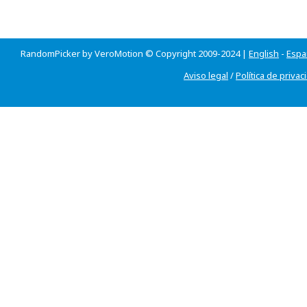
RandomPicker by VeroMotion © Copyright 2009-2024 |
English
-
Espa
Aviso legal
/
Política de privac