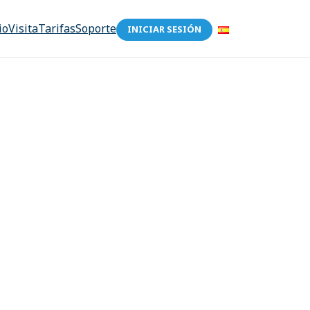
io
Visita
Tarifas
Soporte
INICIAR SESIÓN