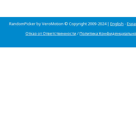
RandomPicker by VeroMotion © Copyright 2009-2024 |
English
-
Espa
Отказ от Ответственности
/
Политика Конфиденциально