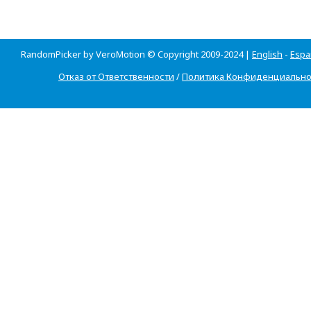
RandomPicker by VeroMotion © Copyright 2009-2024 |
English
-
Espa
Отказ от Ответственности
/
Политика Конфиденциально