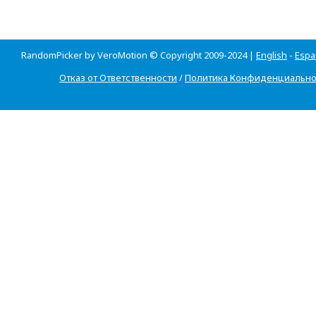
RandomPicker by VeroMotion © Copyright 2009-2024 |
English
-
Espa
Отказ от Ответственности
/
Политика Конфиденциально