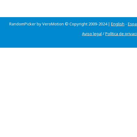
RandomPicker by VeroMotion © Copyright 2009-2024 |
English
-
Espa
Aviso legal
/
Política de privac