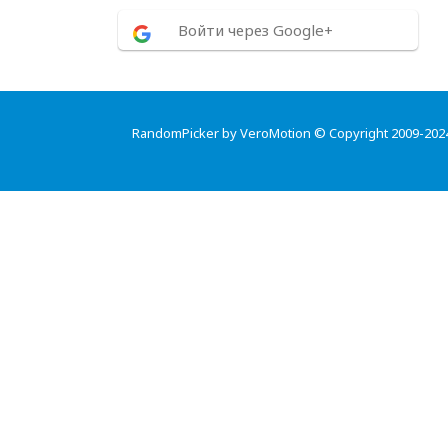
Войти через Google+
RandomPicker by VeroMotion © Copyright 2009-202